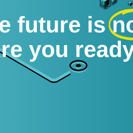
e future is
n
re you read