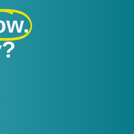
ow.
y?