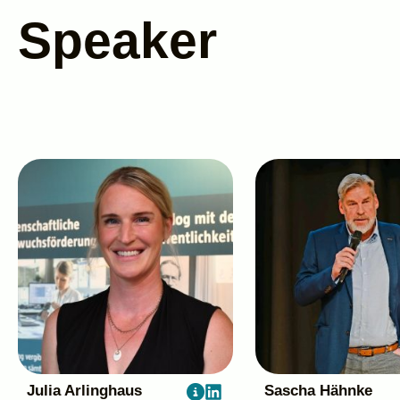
Speaker
Julia Arlinghaus
Sascha Hähnke