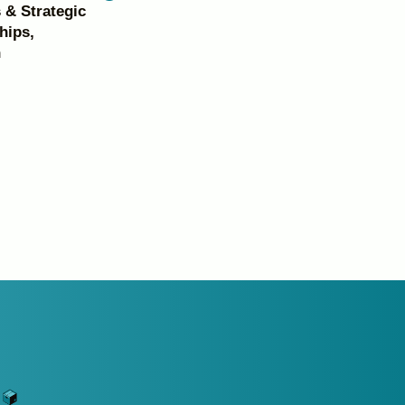
 & Strategic
hips,
h