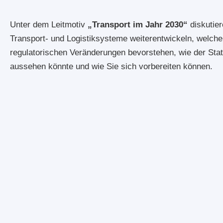
Magdeburg. Im Zentrum i
seit 2018 Mitglied der 
Gemeinsam mit dem Berat
Planungs- und Steuerun
zudem in verschiedenen
für Verlader und Transpo
Unter dem Leitmotiv
„Transport im Jahr 2030“
diskutier
Wertschöpfungsketten.
Transport- und Logistiksysteme weiterentwickeln, welch
regulatorischen Veränderungen bevorstehen, wie der Sta
aussehen könnte und wie Sie sich vorbereiten können.